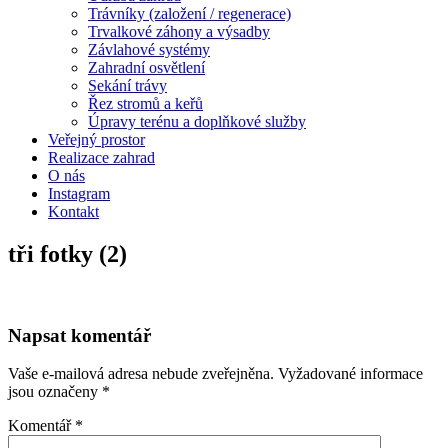
Trávníky (založení / regenerace)
Trvalkové záhony a výsadby
Závlahové systémy
Zahradní osvětlení
Sekání trávy
Řez stromů a keřů
Úpravy terénu a doplňkové služby
Veřejný prostor
Realizace zahrad
O nás
Instagram
Kontakt
tři fotky (2)
Napsat komentář
Vaše e-mailová adresa nebude zveřejněna.
Vyžadované informace
jsou označeny
*
Komentář
*