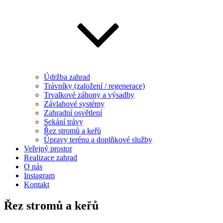
Údržba zahrad
Trávníky (založení / regenerace)
Trvalkové záhony a výsadby
Závlahové systémy
Zahradní osvětlení
Sekání trávy
Řez stromů a keřů
Úpravy terénu a doplňkové služby
Veřejný prostor
Realizace zahrad
O nás
Instagram
Kontakt
Řez stromů a keřů