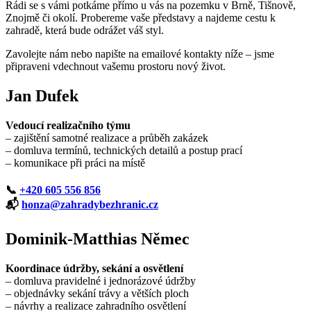
Rádi se s vámi potkáme přímo u vás na pozemku v Brně, Tišnově,
Znojmě či okolí. Probereme vaše představy a najdeme cestu k
zahradě, která bude odrážet váš styl.
Zavolejte nám nebo napište na emailové kontakty níže – jsme
připraveni vdechnout vašemu prostoru nový život.
Jan Dufek
Vedoucí realizačního týmu
– zajištění samotné realizace a průběh zakázek
– domluva termínů, technických detailů a postup prací
– komunikace při práci na místě
📞
+420
605 556 856
📬
honza@zahradybezhranic.cz
Dominik-Matthias Němec
Koordinace údržby, sekání a osvětlení
– domluva pravidelné i jednorázové údržby
– objednávky sekání trávy a větších ploch
– návrhy a realizace zahradního osvětlení