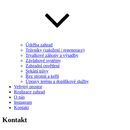
Údržba zahrad
Trávníky (založení / regenerace)
Trvalkové záhony a výsadby
Závlahové systémy
Zahradní osvětlení
Sekání trávy
Řez stromů a keřů
Úpravy terénu a doplňkové služby
Veřejný prostor
Realizace zahrad
O nás
Instagram
Kontakt
Kontakt