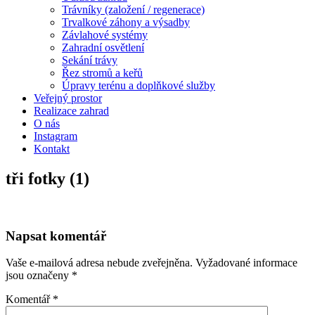
Trávníky (založení / regenerace)
Trvalkové záhony a výsadby
Závlahové systémy
Zahradní osvětlení
Sekání trávy
Řez stromů a keřů
Úpravy terénu a doplňkové služby
Veřejný prostor
Realizace zahrad
O nás
Instagram
Kontakt
tři fotky (1)
Napsat komentář
Vaše e-mailová adresa nebude zveřejněna.
Vyžadované informace
jsou označeny
*
Komentář
*