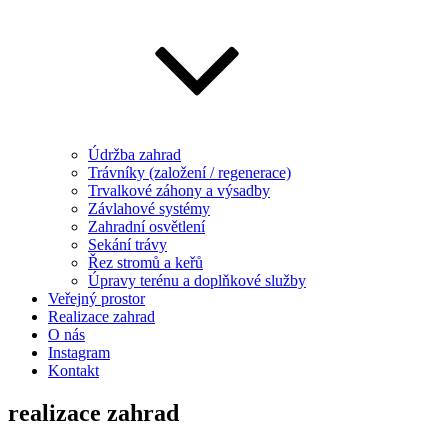
Údržba zahrad
Trávníky (založení / regenerace)
Trvalkové záhony a výsadby
Závlahové systémy
Zahradní osvětlení
Sekání trávy
Řez stromů a keřů
Úpravy terénu a doplňkové služby
Veřejný prostor
Realizace zahrad
O nás
Instagram
Kontakt
realizace zahrad