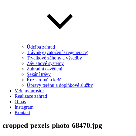
Údržba zahrad
Trávníky (založení / regenerace)
Trvalkové záhony a výsadby
Závlahové systémy
Zahradní osvětlení
Sekání trávy
Řez stromů a keřů
Úpravy terénu a doplňkové služby
Veřejný prostor
Realizace zahrad
O nás
Instagram
Kontakt
cropped-pexels-photo-68470.jpg