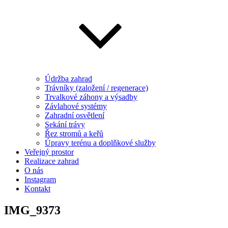
Údržba zahrad
Trávníky (založení / regenerace)
Trvalkové záhony a výsadby
Závlahové systémy
Zahradní osvětlení
Sekání trávy
Řez stromů a keřů
Úpravy terénu a doplňkové služby
Veřejný prostor
Realizace zahrad
O nás
Instagram
Kontakt
IMG_9373