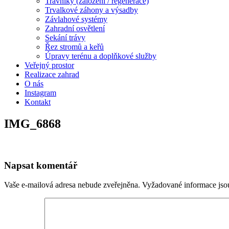
Trávníky (založení / regenerace)
Trvalkové záhony a výsadby
Závlahové systémy
Zahradní osvětlení
Sekání trávy
Řez stromů a keřů
Úpravy terénu a doplňkové služby
Veřejný prostor
Realizace zahrad
O nás
Instagram
Kontakt
IMG_6868
Napsat komentář
Vaše e-mailová adresa nebude zveřejněna.
Vyžadované informace js